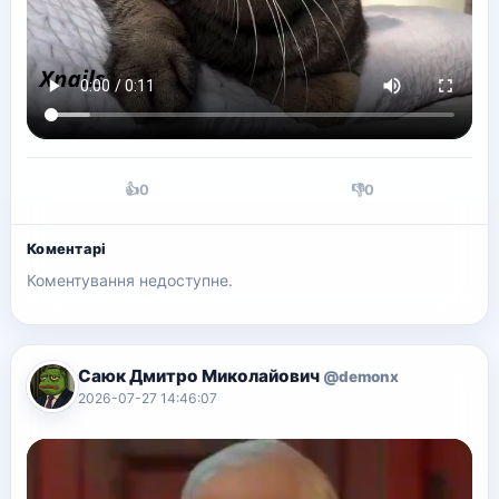
👍
0
👎
0
Коментарі
Коментування недоступне.
Саюк Дмитро Миколайович
@demonx
2026-07-27 14:46:07