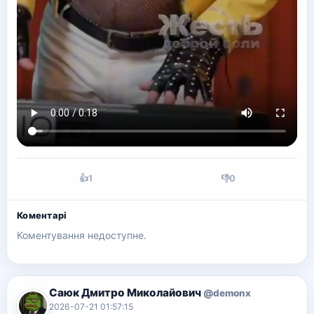
👍
1
👎
0
Коментарі
Коментування недоступне.
Саюк Дмитро Миколайович
@demonx
2026-07-21 01:57:15