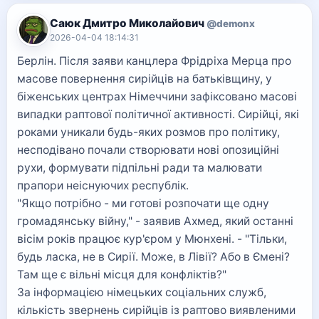
Саюк Дмитро Миколайович
@demonx
2026-04-04 18:14:31
Берлін. Після заяви канцлера Фрідріха Мерца про
масове повернення сирійців на батьківщину, у
біженських центрах Німеччини зафіксовано масові
випадки раптової політичної активності. Сирійці, які
роками уникали будь-яких розмов про політику,
несподівано почали створювати нові опозиційні
рухи, формувати підпільні ради та малювати
прапори неіснуючих республік.
"Якщо потрібно - ми готові розпочати ще одну
громадянську війну," - заявив Ахмед, який останні
вісім років працює кур'єром у Мюнхені. - "Тільки,
будь ласка, не в Сирії. Може, в Лівії? Або в Ємені?
Там ще є вільні місця для конфліктів?"
За інформацією німецьких соціальних служб,
кількість звернень сирійців із раптово виявленими