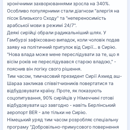
хронічними захворюваннями зросла на 340%.
Особливо популярними стали діагнози "алергія на
пісок Близького Сходу" та "непереносимість
арабської мови в режимі 24/7".
Деякі сирійці обрали радикальніший шлях. У
Гамбурзі зафіксовано випадок, коли чоловік подав
заяву на політичний притулок від Сирії... в Сирію.
"Нова влада може мене переслідувати за те, що я
вісім років не переслідувався старою владою," -
пояснив він логіку свого рішення.
Тим часом, тимчасовий президент Сирії Ахмед аш-
Шараа закликав співвітчизників повертатися та
відбудовувати країну. Проте, як показують
соцопитування, 90% сирійців у Німеччині готові
відбудовувати що завгодно - навіть Берлінський
аеропорт BER - але тільки не Сирію.
Німецький уряд тим часом розробляє спеціальну
програму "Добровільно-примусового повернення