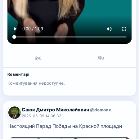
👍
0
👎
0
Коментарі
Коментування недоступне.
Саюк Дмитро Миколайович
@demonx
2026-05-09 14:36:33
Настоящий Парад Победы на Красной площади