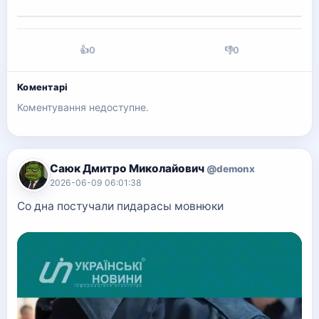
👍
0
👎
0
Коментарі
Коментування недоступне.
Саюк Дмитро Миколайович
@demonx
2026-06-09 06:01:38
Со дна постучали пидарасы мовнюки