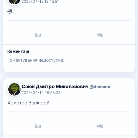
2026-04-12 12:45:51
🤣
👍
0
👎
0
Коментарі
Коментування недоступне.
Саюк Дмитро Миколайович
@demonx
2026-04-12 08:53:38
Христос Воскрес!
👍
0
👎
0