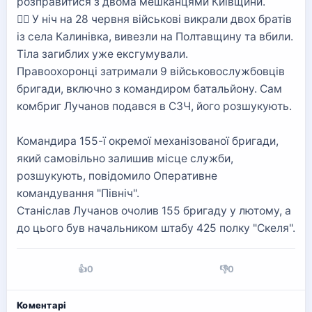
розправитися з двома мешканцями Київщини.
👉🏻 У ніч на 28 червня військові викрали двох братів
із села Калинівка, вивезли на Полтавщину та вбили.
Тіла загиблих уже ексгумували.
Правоохоронці затримали 9 військовослужбовців
бригади, включно з командиром батальйону. Сам
комбриг Лучанов подався в СЗЧ, його розшукують.
Командира 155-ї окремої механізованої бригади,
який самовільно залишив місце служби,
розшукують, повідомило Оперативне
командування "Північ".
Станіслав Лучанов очолив 155 бригаду у лютому, а
до цього був начальником штабу 425 полку "Скеля".
👍
0
👎
0
Коментарі