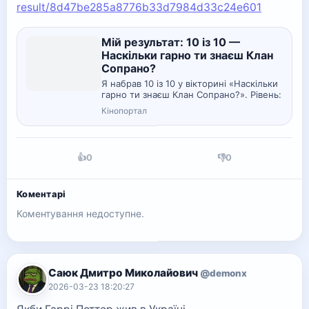
result/8d47be285a8776b33d7984d33c24e601
Мій результат: 10 із 10 —
Наскільки гарно ти знаєш Клан
Сопрано?
Я набрав 10 із 10 у вікторині «Наскільки
гарно ти знаєш Клан Сопрано?». Рівень:
Експерт.
Кінопортал
👍
0
👎
0
Коментарі
Коментування недоступне.
Саюк Дмитро Миколайович
@demonx
2026-03-23 18:20:27