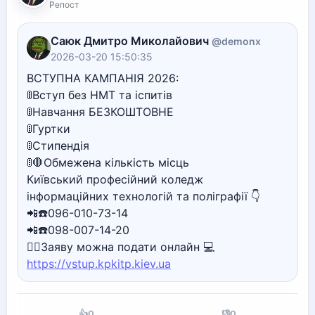
Репост
Саюк Дмитро Миколайович
@demonx
2026-03-20 15:50:35
ВСТУПНА КАМПАНІЯ 2026:
🚦Вступ без НМТ та іспитів
🚦Навчання БЕЗКОШТОВНЕ
🚦Гуртки
🚦Стипендія
🚦🛑Обмежена кількість місць
Київський професійний коледж
інформаційних технологій та поліграфії 👇
📲☎️096-010-73-14
📲☎️098-007-14-20
🙋‍♀️Заяву можна подати онлайн 💻
https://vstup.kpkitp.kiev.ua
👍
0
👎
0