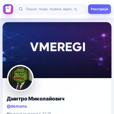
Реєстрація
Дмитро Миколайович
@demonx
Був(ла) сьогодні о 22:25