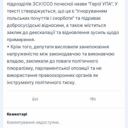
підрозділів ЗСУ/ССО почесної назви "Герої УПА". У
тексті стверджується, що це є "ігноруванням
польських почуттів і скорботи" та підриває
добросусідські відносини, а також міститься
заклик до деескалації та відновлення зусиль щодо
примирення.
• Крім того, депутати висловили занепокоєння
напруженістю між законодавчою та виконавчою
владою, закликали до поваги політичного
плюралізму, парламентської опозиції та не
використання правоохоронних органів як
інструменту політичного тиску.
👍
0
👎
0
Коментарі
Коментування недоступне.