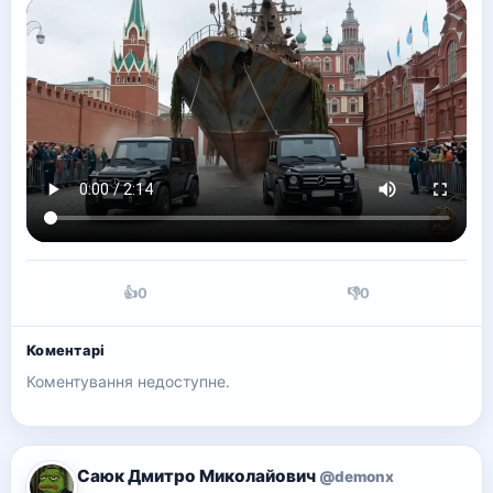
👍
0
👎
0
Коментарі
Коментування недоступне.
Саюк Дмитро Миколайович
@demonx