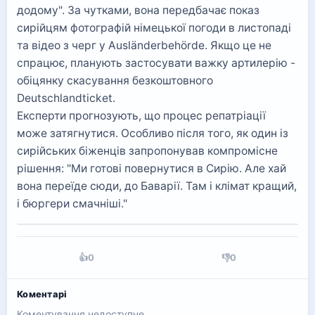
додому". За чутками, вона передбачає показ
сирійцям фотографій німецької погоди в листопаді
та відео з черг у Ausländerbehörde. Якщо це не
спрацює, планують застосувати важку артилерію -
обіцянку скасування безкоштовного
Deutschlandticket.
Експерти прогнозують, що процес репатріації
може затягнутися. Особливо після того, як один із
сирійських біженців запропонував компромісне
рішення: "Ми готові повернутися в Сирію. Але хай
вона переїде сюди, до Баварії. Там і клімат кращий,
і бюргери смачніші."
👍
0
👎
0
Коментарі
Коментування недоступне.