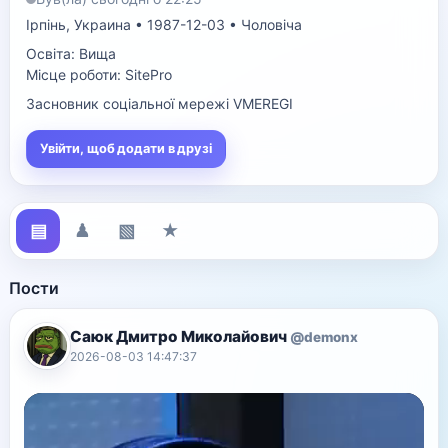
Ірпінь, Украина • 1987-12-03 • Чоловіча
Освіта: Вища
Місце роботи: SitePro
Засновник соціальної мережі VMEREGI
Увійти, щоб додати в друзі
▤
♟
▧
★
Пости
Саюк Дмитро Миколайович
@demonx
2026-08-03 14:47:37