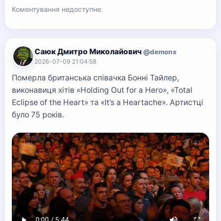
Коментування недоступне.
Саюк Дмитро Миколайович
@demonx
2026-07-09 21:04:58
Померла британська співачка Бонні Тайлер,
виконавиця хітів «Holding Out for a Hero», «Total
Eclipse of the Heart» та «It’s a Heartache». Артистці
було 75 років.