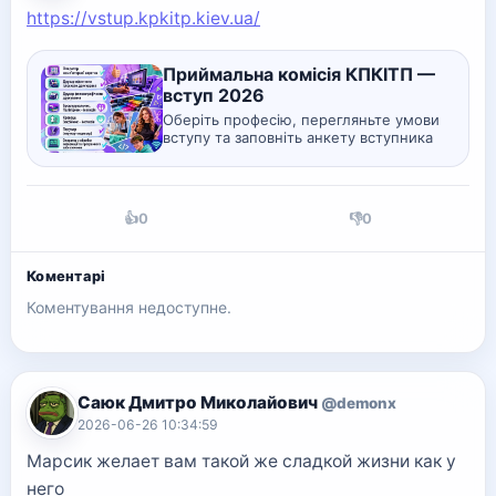
https://vstup.kpkitp.kiev.ua/
Приймальна комісія КПКІТП —
вступ 2026
Оберіть професію, перегляньте умови
вступу та заповніть анкету вступника
онлайн.
👍
0
👎
0
Коментарі
Коментування недоступне.
Саюк Дмитро Миколайович
@demonx
2026-06-26 10:34:59
Марсик желает вам такой же сладкой жизни как у
него