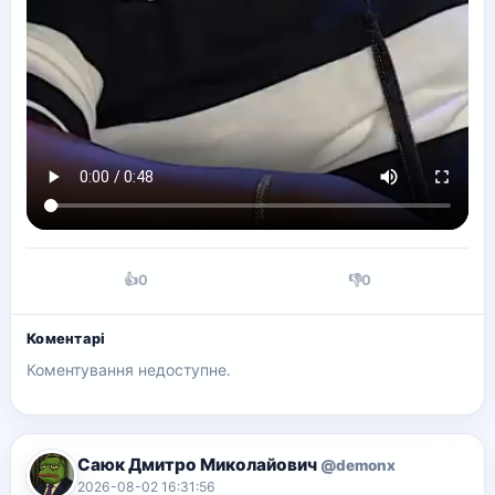
👍
0
👎
0
Коментарі
Коментування недоступне.
Саюк Дмитро Миколайович
@demonx
2026-08-02 16:31:56