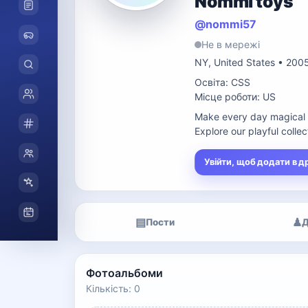
Nommi toys
@nommi57
Не в мережі
NY, United States • 200
Освіта: CSS
Місце роботи: US
Make every day magical wi
Explore our playful colle
Увійти, щоб додати в д
▤
♟
Пости
Д
Фотоальбоми
Кількість: 0