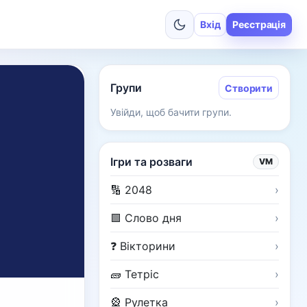
Вхід
Реєстрація
Групи
Створити
Увійди, щоб бачити групи.
Ігри та розваги
VM
🔢 2048
›
🟩 Слово дня
›
❓ Вікторини
›
🧱 Тетріс
›
🎡 Рулетка
›