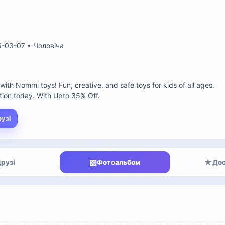
5-03-07 • Чоловіча
th Nommi toys! Fun, creative, and safe toys for kids of all ages. 

ction today. With Upto 35% Off.
рузі
▧
★
рузі
Фотоальбом
Дос