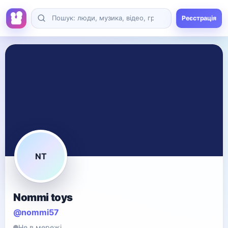
Реєстрація
NT
Nommi toys
@nommi57
Не в мережі