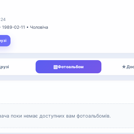
:24
s • 1989-02-11 • Чоловіча
рузі
▧
★
рузі
Фотоальбом
Дос
вача поки немає доступних вам фотоальбомів.