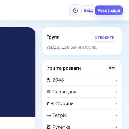
Вхід
Реєстрація
Групи
Створити
Увійди, щоб бачити групи.
Ігри та розваги
VM
🔢 2048
›
🟩 Слово дня
›
❓ Вікторини
›
🧱 Тетріс
›
🎡 Рулетка
›