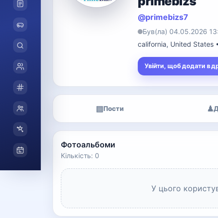
primebizs
@primebizs7
Був(ла) 04.05.2026 13
california, United State
Увійти, щоб додати в д
▤
♟
Пости
Д
Фотоальбоми
Кількість: 0
У цього користу