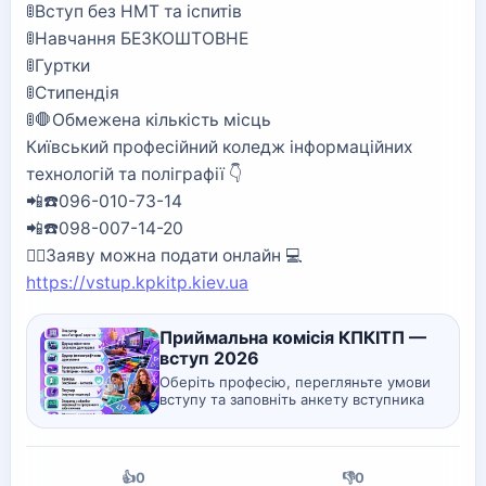
🚦Вступ без НМТ та іспитів
🚦Навчання БЕЗКОШТОВНЕ
🚦Гуртки
🚦Стипендія
🚦🛑Обмежена кількість місць
Київський професійний коледж інформаційних
технологій та поліграфії 👇
📲☎️096-010-73-14
📲☎️098-007-14-20
🙋‍♀️Заяву можна подати онлайн 💻
https://vstup.kpkitp.kiev.ua
Приймальна комісія КПКІТП —
вступ 2026
Оберіть професію, перегляньте умови
вступу та заповніть анкету вступника
онлайн.
👍
0
👎
0