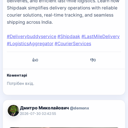
deliveries, and efficient last-mile logistics. Learn how
Shipdaak simplifies delivery operations with reliable
courier solutions, real-time tracking, and seamless
shipping across India.
#Deliverybuddyservice
#Shipdaak
#LastMileDelivery
#LogisticsAggregator
#CourierServices
👍
0
👎
0
Коментарі
Потрібен вхід.
Дмитро Миколайович
@demonx
2026-07-30 02:42:55