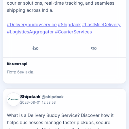
courier solutions, real-time tracking, and seamless
shipping across India.
#Deliverybuddyservice
#Shipdaak
#LastMileDelivery
#LogisticsAggregator
#CourierServices
👍
0
👎
0
Коментарі
Потрібен вхід.
Shipdaak
@shipdaak
2026-08-01 12:53:53
What is a Delivery Buddy Service? Discover how it
helps businesses manage faster pickups, secure