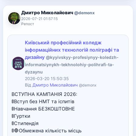
Дмитро Миколайович
@demonx
2026-07-21 01:57:15
Репост
Київський професійний коледж
інформаційних технологій поліграфі та
дизайну
@kyyivskyy-profesiynyy-koledzh-
informatsiynykh-tekhnolohiy-polihrafi-ta-
dyzaynu
2026-03-20 15:50:35
Від
Дмитро Миколайович
@demonx
ВСТУПНА КАМПАНІЯ 2026:
🚦Вступ без НМТ та іспитів
🚦Навчання БЕЗКОШТОВНЕ
🚦Гуртки
🚦Стипендія
🚦🛑Обмежена кількість місць