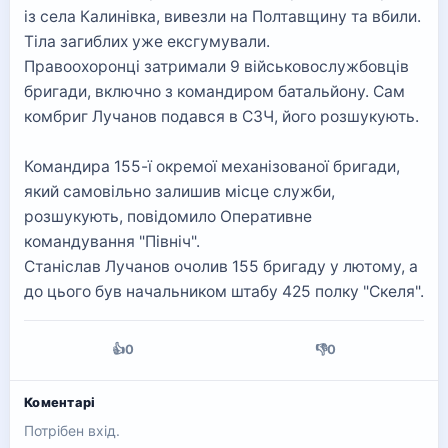
із села Калинівка, вивезли на Полтавщину та вбили.
Тіла загиблих уже ексгумували.
Правоохоронці затримали 9 військовослужбовців
бригади, включно з командиром батальйону. Сам
комбриг Лучанов подався в СЗЧ, його розшукують.
Командира 155-ї окремої механізованої бригади,
який самовільно залишив місце служби,
розшукують, повідомило Оперативне
командування "Північ".
Станіслав Лучанов очолив 155 бригаду у лютому, а
до цього був начальником штабу 425 полку "Скеля".
👍
0
👎
0
Коментарі
Потрібен вхід.