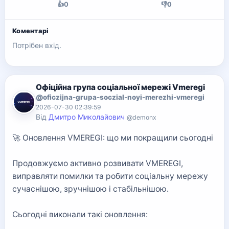
👍
0
👎
0
Коментарі
Потрібен вхід.
Офіційна група соціальної мережі Vmeregi
@oficzijna-grupa-soczial-noyi-merezhi-vmeregi
2026-07-30 02:39:59
Від
Дмитро Миколайович
@demonx
🚀 Оновлення VMEREGI: що ми покращили сьогодні
Продовжуємо активно розвивати VMEREGI,
виправляти помилки та робити соціальну мережу
сучаснішою, зручнішою і стабільнішою.
Сьогодні виконали такі оновлення: