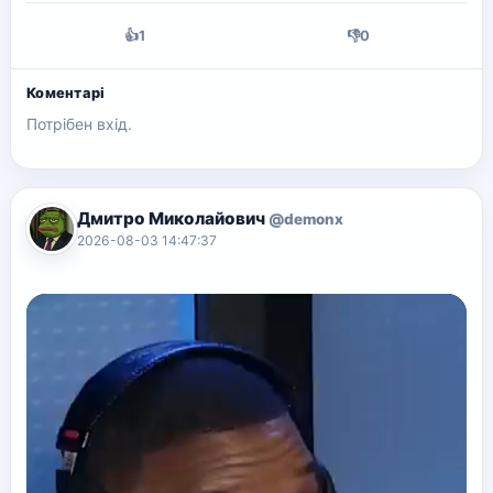
👍
1
👎
0
Коментарі
Потрібен вхід.
Дмитро Миколайович
@demonx
2026-08-03 14:47:37