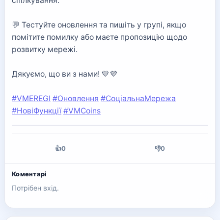
спілкування.
💬 Тестуйте оновлення та пишіть у групі, якщо
помітите помилку або маєте пропозицію щодо
розвитку мережі.
Дякуємо, що ви з нами! 💙💜
#VMEREGI
#Оновлення
#СоціальнаМережа
#НовіФункції
#VMCoins
👍
0
👎
0
Коментарі
Потрібен вхід.