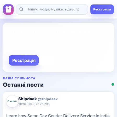
Реєстрація
VMEREGI - перша українська
соціальна мережа
Друзі, спілкування, групи та пости
Реєстрація
Вхід
ВАША СПІЛЬНОТА
Останні пости
Shipdaak
@shipdaak
2026-08-07 12:57:15
Learn how Same Day Courier Delivery Service in India