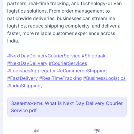
partners, real-time tracking, and technology-driven
logistics solutions. From order management to
nationwide deliveries, businesses can streamline
logistics, reduce shipping complexity, and deliver a
faster, more reliable customer experience across
India.
#NextDayDeliveryCourierService
#Shipdaak
#NextDayDelivery
#CourierServices
#LogisticsAggregator
#eCommerceShipping
#FastDelivery
#RealTimeTracking
#BusinessLogistics
#IndiaShipping
,
Завантажити: What is Next Day Delivery Courier
Service.pdf
👍
1
👎
0