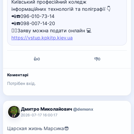
Київський професійний коледж
інформаційних технологій та поліграфії 👇
📲☎️096-010-73-14
📲☎️098-007-14-20
🙋‍♀️Заяву можна подати онлайн 💻
https://vstup.kpkitp.kiev.ua
👍
0
👎
0
Коментарі
Потрібен вхід.
Дмитро Миколайович
@demonx
2026-07-17 16:00:17
Царская жизнь Марсика😎