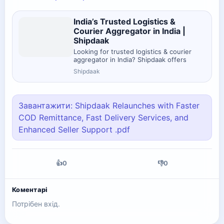
India’s Trusted Logistics &
Courier Aggregator in India |
Shipdaak
Looking for trusted logistics & courier
aggregator in India? Shipdaak offers
faster, cost-effective shipping. Sign up
Shipdaak
now for stress-free deliveries!
Завантажити: Shipdaak Relaunches with Faster
COD Remittance, Fast Delivery Services, and
Enhanced Seller Support .pdf
👍
0
👎
0
Коментарі
Потрібен вхід.