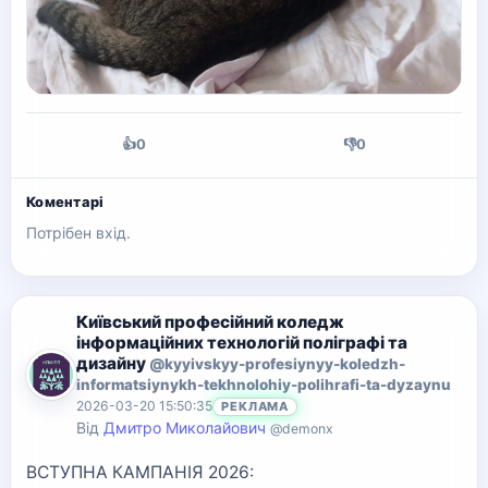
👍
0
👎
0
Коментарі
Потрібен вхід.
Київський професійний коледж
інформаційних технологій поліграфі та
дизайну
@kyyivskyy-profesiynyy-koledzh-
informatsiynykh-tekhnolohiy-polihrafi-ta-dyzaynu
2026-03-20 15:50:35
РЕКЛАМА
Від
Дмитро Миколайович
@demonx
ВСТУПНА КАМПАНІЯ 2026: