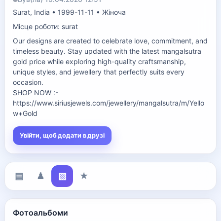
Surat, India • 1999-11-11 • Жіноча
Місце роботи: surat
Our designs are created to celebrate love, commitment, and 
timeless beauty. Stay updated with the latest mangalsutra 
gold price while exploring high-quality craftsmanship, 
unique styles, and jewellery that perfectly suits every 
occasion.

SHOP NOW :- 
https://www.siriusjewels.com/jewellery/mangalsutra/m/Yello
w+Gold
Увійти, щоб додати в друзі
▤
♟
▧
★
Фотоальбоми