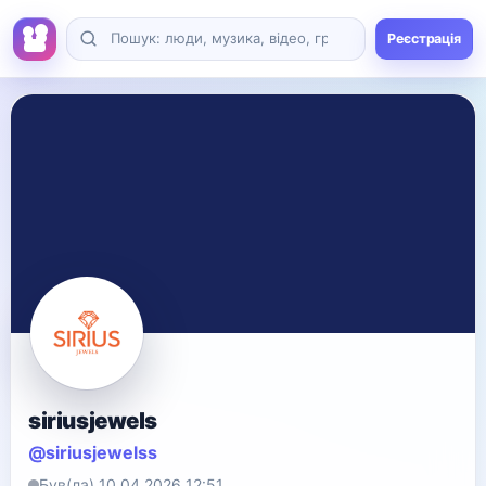
Реєстрація
siriusjewels
@siriusjewelss
Був(ла) 10.04.2026 12:51