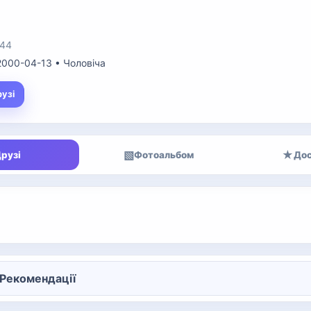
:44
 2000-04-13 • Чоловіча
рузі
▧
★
рузі
Фотоальбом
Дос
Рекомендації