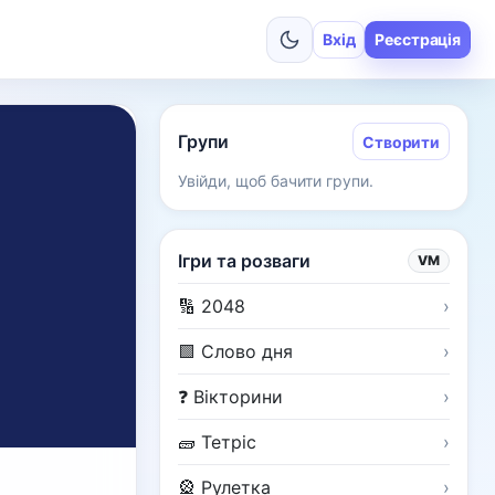
Вхід
Реєстрація
Групи
Створити
Увійди, щоб бачити групи.
Ігри та розваги
VM
🔢 2048
›
🟩 Слово дня
›
❓ Вікторини
›
🧱 Тетріс
›
🎡 Рулетка
›