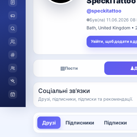
SpeckiTattoo
@speckitattoo
Був(ла) 11.06.2026 08
Bath, United Kingdom •
Увійти, щоб додати в д
▤
♟
Пости
Д
Соціальні зв’язки
Друзі, підписники, підписки та рекомендації.
Друзі
Підписники
Підписки