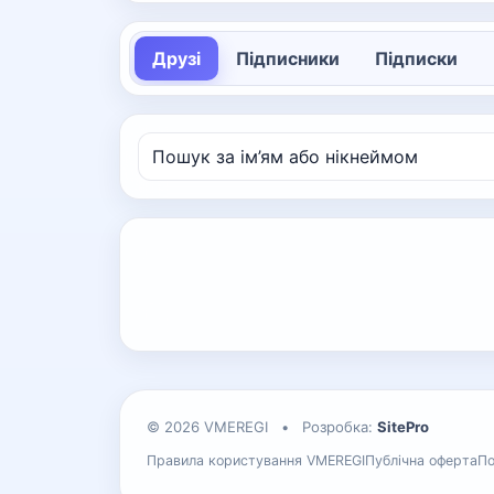
Друзі
Підписники
Підписки
© 2026 VMEREGI
•
Розробка:
SitePro
Правила користування VMEREGI
Публічна оферта
По