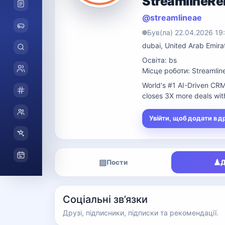
StreamlineRe
@streamlineae
Був(ла) 22.04.2026 19
dubai, United Arab Emir
Освіта: bs
Місце роботи: Streamlin
World's #1 AI-Driven CRM 
closes 3X more deals wit
Увійти, щоб додати в д
▤
♟
Пости
Д
Соціальні зв’язки
Друзі, підписники, підписки та рекомендації.