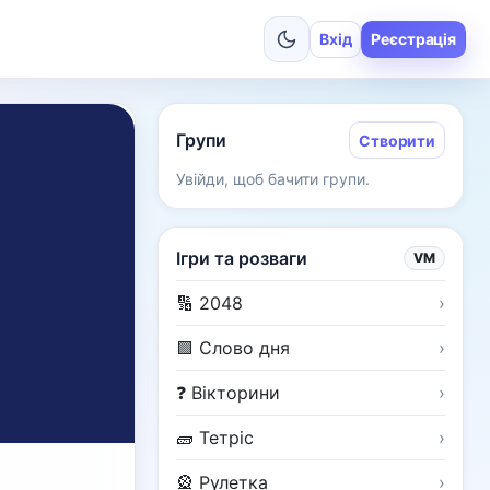
Вхід
Реєстрація
Групи
Створити
Увійди, щоб бачити групи.
Ігри та розваги
VM
🔢 2048
›
🟩 Слово дня
›
❓ Вікторини
›
🧱 Тетріс
›
🎡 Рулетка
›