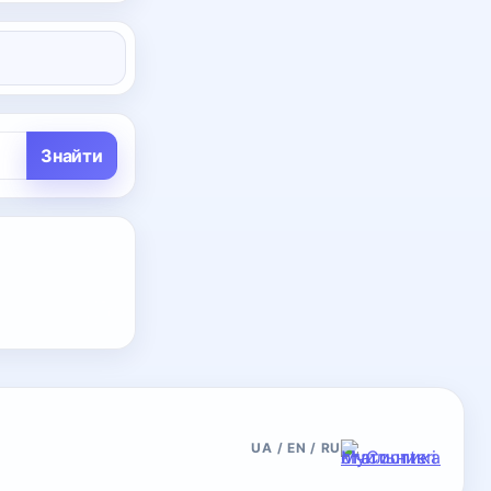
Знайти
UA / EN / RU