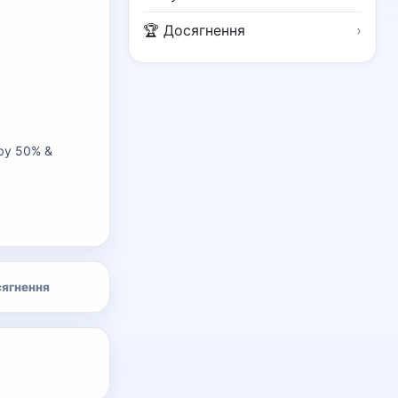
🏆 Досягнення
›
by 50% & 
ягнення