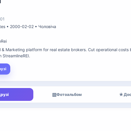
i
:01
ates • 2000-02-02 • Чоловіча
eRei
& Marketing platform for real estate brokers. Cut operational costs 
h StreamlineREI.
рузі
▧
★
рузі
Фотоальбом
Дос