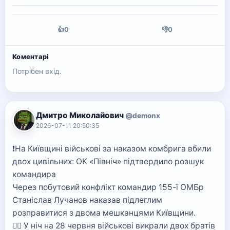
👍
0
👎
0
Коментарі
Потрібен вхід.
Дмитро Миколайович
@demonx
2026-07-11 20:50:35
❗️На Київщині військові за наказом комбрига вбили
двох цивільних: ОК «Північ» підтвердило розшук
командира
Через побутовий конфлікт командир 155-ї ОМБр
Станіслав Лучанов наказав підлеглим
розправитися з двома мешканцями Київщини.
👉🏻 У ніч на 28 червня військові викрали двох братів