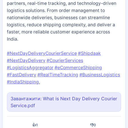
partners, real-time tracking, and technology-driven
logistics solutions. From order management to
nationwide deliveries, businesses can streamline
logistics, reduce shipping complexity, and deliver a
faster, more reliable customer experience across
India.
#NextDayDeliveryCourierService
#Shipdaak
#NextDayDelivery
#CourierServices
#LogisticsAggregator
#eCommerceShipping
#FastDelivery
#RealTimeTracking
#BusinessLogistics
#IndiaShipping
,
Завантажити: What is Next Day Delivery Courier
Service.pdf
👍
1
👎
0