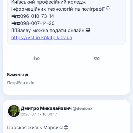
Київський професійний коледж
інформаційних технологій та поліграфії 👇
📲☎️096-010-73-14
📲☎️098-007-14-20
🙋‍♀️Заяву можна подати онлайн 💻
https://vstup.kpkitp.kiev.ua
👍
0
👎
0
Коментарі
Потрібен вхід.
Дмитро Миколайович
@demonx
2026-07-17 16:00:17
Царская жизнь Марсика😎