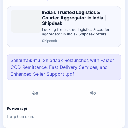
India’s Trusted Logistics &
Courier Aggregator in India |
Shipdaak
Looking for trusted logistics & courier
aggregator in India? Shipdaak offers
faster, cost-effective shipping. Sign up
Shipdaak
now for stress-free deliveries!
Завантажити: Shipdaak Relaunches with Faster
COD Remittance, Fast Delivery Services, and
Enhanced Seller Support .pdf
👍
0
👎
0
Коментарі
Потрібен вхід.