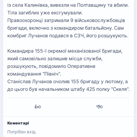
із села Калинівка, вивезли на Полтавщину та вбили.
Тіла загиблих уже ексгумували.
Правоохоронці затримали 9 військовослужбовців
бригади, включно з командиром батальйону. Сам
комбриг Лучанов подався в СЗЧ, його розшукують.
Командира 155-ї окремої механізованої бригади,
який самовільно залишив місце служби,
розшукують, повідомило Оперативне
командування "Північ".
Станіслав Лучанов очолив 155 бригаду у лютому, а
до цього був начальником штабу 425 полку "Скеля".
👍
0
👎
0
Коментарі
Потрібен вхід.