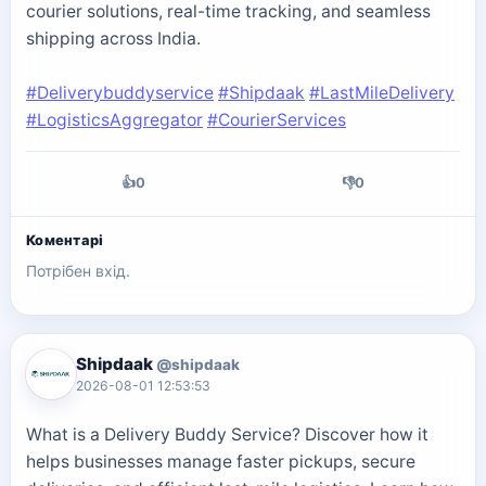
courier solutions, real-time tracking, and seamless
shipping across India.
#Deliverybuddyservice
#Shipdaak
#LastMileDelivery
#LogisticsAggregator
#CourierServices
👍
0
👎
0
Коментарі
Потрібен вхід.
Shipdaak
@shipdaak
2026-08-01 12:53:53
What is a Delivery Buddy Service? Discover how it
helps businesses manage faster pickups, secure