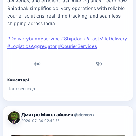
deliveries, and efficient last-mile logistics. Learn how
Shipdaak simplifies delivery operations with reliable
courier solutions, real-time tracking, and seamless
shipping across India.
#Deliverybuddyservice
#Shipdaak
#LastMileDelivery
#LogisticsAggregator
#CourierServices
👍
0
👎
0
Коментарі
Потрібен вхід.
Дмитро Миколайович
@demonx
2026-07-30 02:42:55