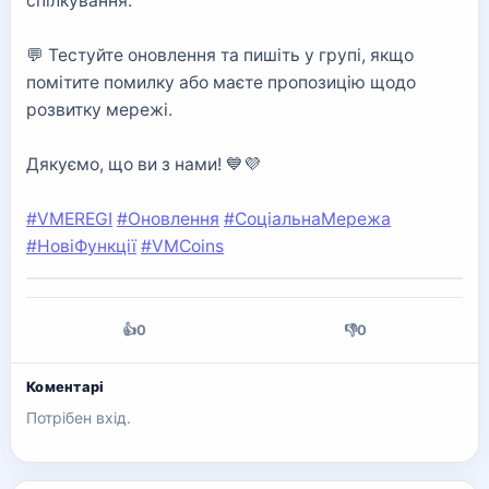
спілкування.
💬 Тестуйте оновлення та пишіть у групі, якщо
помітите помилку або маєте пропозицію щодо
розвитку мережі.
Дякуємо, що ви з нами! 💙💜
#VMEREGI
#Оновлення
#СоціальнаМережа
#НовіФункції
#VMCoins
👍
0
👎
0
Коментарі
Потрібен вхід.