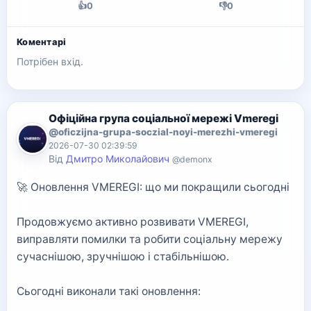
👍
0
👎
0
Коментарі
Потрібен вхід.
Офіційна група соціальної мережі Vmeregi
@oficzijna-grupa-soczial-noyi-merezhi-vmeregi
2026-07-30 02:39:59
Від
Дмитро Миколайович
@demonx
🚀 Оновлення VMEREGI: що ми покращили сьогодні
Продовжуємо активно розвивати VMEREGI,
виправляти помилки та робити соціальну мережу
сучаснішою, зручнішою і стабільнішою.
Сьогодні виконали такі оновлення: