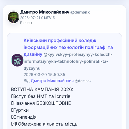
Дмитро Миколайович
@demonx
2026-07-21 01:57:15
Репост
Київський професійний коледж
інформаційних технологій поліграфі та
дизайну
@kyyivskyy-profesiynyy-koledzh-
informatsiynykh-tekhnolohiy-polihrafi-ta-
dyzaynu
2026-03-20 15:50:35
Від
Дмитро Миколайович
@demonx
ВСТУПНА КАМПАНІЯ 2026:
🚦Вступ без НМТ та іспитів
🚦Навчання БЕЗКОШТОВНЕ
🚦Гуртки
🚦Стипендія
🚦🛑Обмежена кількість місць