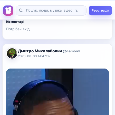
👍
1
👎
0
Коментарі
Потрібен вхід.
Дмитро Миколайович
@demonx
2026-08-03 14:47:37