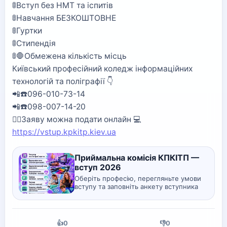
🚦Вступ без НМТ та іспитів
🚦Навчання БЕЗКОШТОВНЕ
🚦Гуртки
🚦Стипендія
🚦🛑Обмежена кількість місць
Київський професійний коледж інформаційних
технологій та поліграфії 👇
📲☎️096-010-73-14
📲☎️098-007-14-20
🙋‍♀️Заяву можна подати онлайн 💻
https://vstup.kpkitp.kiev.ua
Приймальна комісія КПКІТП —
вступ 2026
Оберіть професію, перегляньте умови
вступу та заповніть анкету вступника
онлайн.
👍
0
👎
0