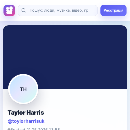
Реєстрація
TH
Taylor Harris
@toylorharrisuk
Був(ла) 21.05.2026 13:58