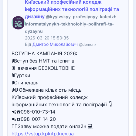
Київський професійний коледж
інформаційних технологій поліграфі та
дизайну
@kyyivskyy-profesiynyy-koledzh-
informatsiynykh-tekhnolohiy-polihrafi-ta-
dyzaynu
2026-03-20 15:50:35
Від
Дмитро Миколайович
@demonx
ВСТУПНА КАМПАНІЯ 2026:
🚦Вступ без НМТ та іспитів
🚦Навчання БЕЗКОШТОВНЕ
🚦Гуртки
🚦Стипендія
🚦🛑Обмежена кількість місць
Київський професійний коледж
інформаційних технологій та поліграфії 👇
📲☎️096-010-73-14
📲☎️098-007-14-20
🙋‍♀️Заяву можна подати онлайн 💻
https://vstup.kpkitp.kiev.ua