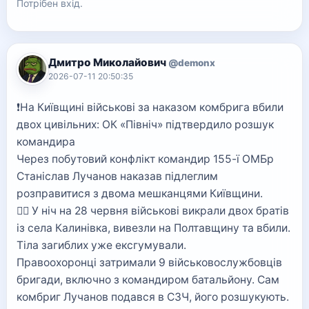
Потрібен вхід.
Дмитро Миколайович
@demonx
2026-07-11 20:50:35
❗️На Київщині військові за наказом комбрига вбили
двох цивільних: ОК «Північ» підтвердило розшук
командира
Через побутовий конфлікт командир 155-ї ОМБр
Станіслав Лучанов наказав підлеглим
розправитися з двома мешканцями Київщини.
👉🏻 У ніч на 28 червня військові викрали двох братів
із села Калинівка, вивезли на Полтавщину та вбили.
Тіла загиблих уже ексгумували.
Правоохоронці затримали 9 військовослужбовців
бригади, включно з командиром батальйону. Сам
комбриг Лучанов подався в СЗЧ, його розшукують.