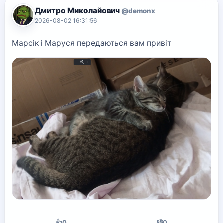
Дмитро Миколайович
@demonx
2026-08-02 16:31:56
Марсік і Маруся передаються вам привіт
👍
0
👎
0