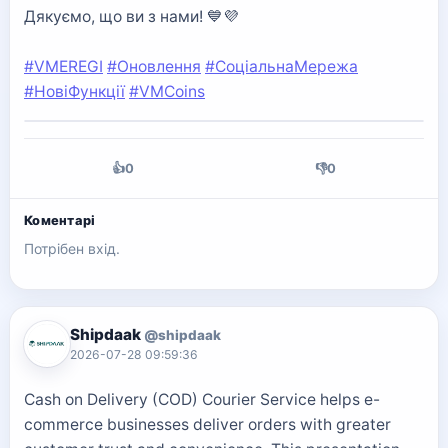
Дякуємо, що ви з нами! 💙💜
#VMEREGI
#Оновлення
#СоціальнаМережа
#НовіФункції
#VMCoins
👍
0
👎
0
Коментарі
Потрібен вхід.
Shipdaak
@shipdaak
2026-07-28 09:59:36
Cash on Delivery (COD) Courier Service helps e-
commerce businesses deliver orders with greater