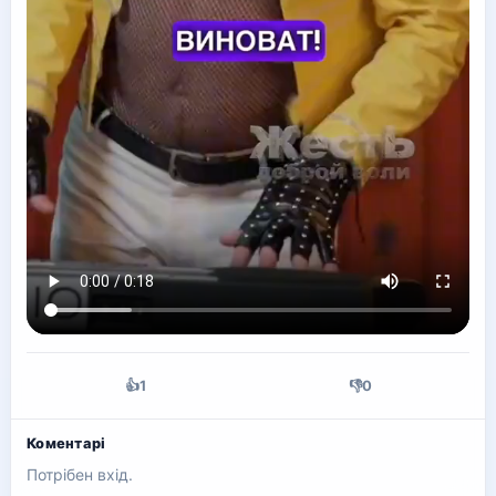
👍
1
👎
0
Коментарі
Потрібен вхід.