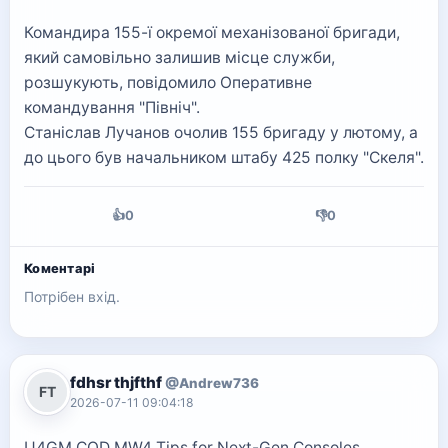
Командира 155-ї окремої механізованої бригади,
який самовільно залишив місце служби,
розшукують, повідомило Оперативне
командування "Північ".
Станіслав Лучанов очолив 155 бригаду у лютому, а
до цього був начальником штабу 425 полку "Скеля".
👍
0
👎
0
Коментарі
Потрібен вхід.
fdhsr thjfthf
@Andrew736
FT
2026-07-11 09:04:18
U4GM COD MW4 Tips for Next-Gen Consoles