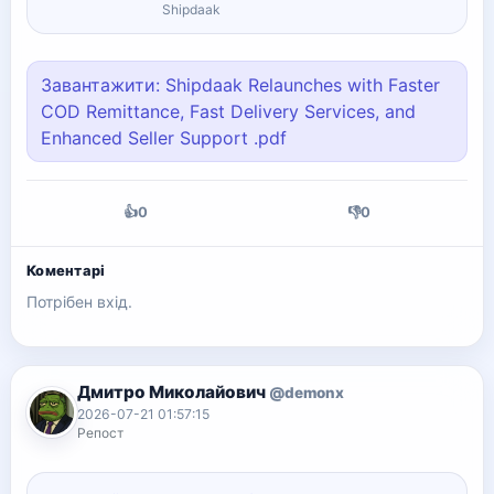
faster, cost-effective shipping. Sign up
Shipdaak
now for stress-free deliveries!
Завантажити: Shipdaak Relaunches with Faster
COD Remittance, Fast Delivery Services, and
Enhanced Seller Support .pdf
👍
0
👎
0
Коментарі
Потрібен вхід.
Дмитро Миколайович
@demonx
2026-07-21 01:57:15
Репост