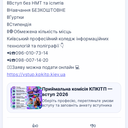
🚦Вступ без НМТ та іспитів
🚦Навчання БЕЗКОШТОВНЕ
🚦Гуртки
🚦Стипендія
🚦🛑Обмежена кількість місць
Київський професійний коледж інформаційних
технологій та поліграфії 👇
📲☎️096-010-73-14
📲☎️098-007-14-20
🙋‍♀️Заяву можна подати онлайн 💻
https://vstup.kpkitp.kiev.ua
Приймальна комісія КПКІТП —
вступ 2026
Оберіть професію, перегляньте умови
вступу та заповніть анкету вступника
онлайн.
👍
0
👎
0