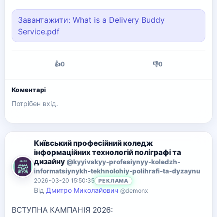
Завантажити: What is a Delivery Buddy
Service.pdf
👍
0
👎
0
Коментарі
Потрібен вхід.
Київський професійний коледж
інформаційних технологій поліграфі та
дизайну
@kyyivskyy-profesiynyy-koledzh-
informatsiynykh-tekhnolohiy-polihrafi-ta-dyzaynu
2026-03-20 15:50:35
РЕКЛАМА
Від
Дмитро Миколайович
@demonx
ВСТУПНА КАМПАНІЯ 2026: