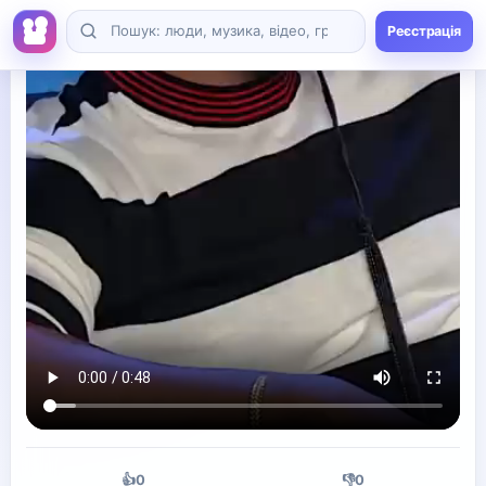
👍
0
👎
0