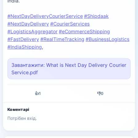
India.
#NextDayDeliveryCourierService
#Shipdaak
#NextDayDelivery
#CourierServices
#LogisticsAggregator
#eCommerceShipping
#FastDelivery
#RealTimeTracking
#BusinessLogistics
#IndiaShipping
,
Завантажити: What is Next Day Delivery Courier
Service.pdf
👍
1
👎
0
Коментарі
Потрібен вхід.