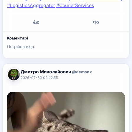
#LogisticsAggregator
#CourierServices
👍
0
👎
0
Коментарі
Потрібен вхід.
Дмитро Миколайович
@demonx
2026-07-30 02:42:55