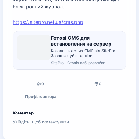
Електронний журнал.
https://sitepro.net.ua/cms.php
Готові CMS для
встановлення на сервер
Каталог готових CMS від SitePro.
Завантажуйте архіви,
встановлюйте на сервер і
SitePro – Студія веб-розробки
запускайте власний проєкт
швидше.
0
0
👍
👎
Профіль автора
Коментарі
Увійдіть, щоб коментувати.