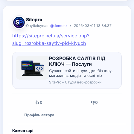
Sitepro
Опублікував:
@demonx
•
2026-03-01 18:34:37
https://sitepro.net.ua/service.php?
slug=rozrobka-saytiv-pid-klyuch
РОЗРОБКА САЙТІВ ПІД
КЛЮЧ — Послуги
Сучасні сайти з нуля для бізнесу,
магазинів, медіа та освітніх
проєктів Я створюю сайти з нуля
SitePro – Студія веб-розробки
— від ідеї до повністю готового,
SEO-оптимізованого та
працюючого проєкту.
0
0
👍
👎
Профіль автора
Коментарі