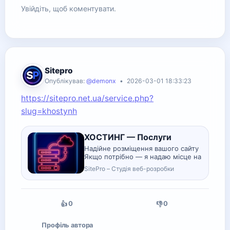
Увійдіть, щоб коментувати.
Sitepro
Опублікував:
@demonx
•
2026-03-01 18:33:23
https://sitepro.net.ua/service.php?
slug=khostynh
ХОСТИНГ — Послуги
Надійне розміщення вашого сайту
Якщо потрібно — я надаю місце на
сервері для вашого сайту. Це
SitePro – Студія веб-розробки
зручно, якщо ви хочете, щоб
технічна частина була під
контролем того, хто створював
сайт.
0
0
👍
👎
Профіль автора