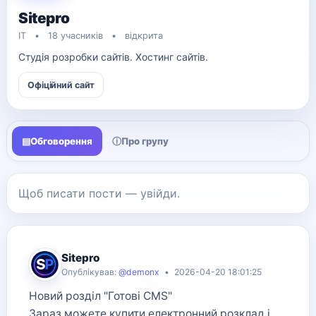
Sitepro
IT
•
18 учасників
•
відкрита
Студія розробки сайтів. Хостинг сайтів.
Офіційний сайт
▤
Обговорення
ⓘ
Про групу
Щоб писати пости — увійди.
Sitepro
Опублікував:
@demonx
•
2026-04-20 18:01:25
Новий розділ "Готові CMS"
Зараз можете купити електронний розклад і