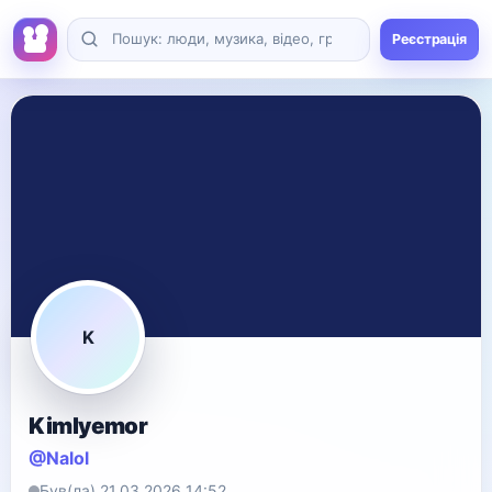
Реєстрація
K
Kimlyemor
@Nalol
Був(ла) 21.03.2026 14:52