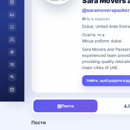
Sara Movers 
@saramoverspacker
Не в мережі
Dubai, United Arab Emir
Освіта: m.a
Місце роботи: dubai
Sara Movers and Packers 
experienced team provide
providing quality relocati
major cities of UAE.
Увійти, щоб додати в д
▤
♟
Пости
Д
Пости