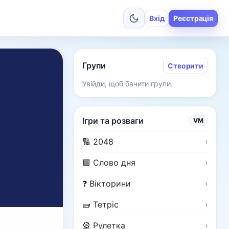
Вхід
Реєстрація
Групи
Створити
Увійди, щоб бачити групи.
Ігри та розваги
VM
🔢 2048
›
🟩 Слово дня
›
❓ Вікторини
›
🧱 Тетріс
›
🎡 Рулетка
›