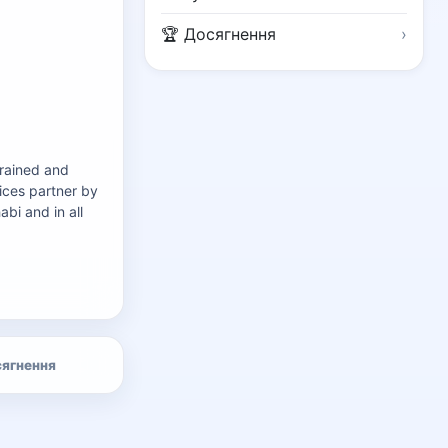
🏆 Досягнення
›
rained and 
ces partner by 
bi and in all 
ягнення