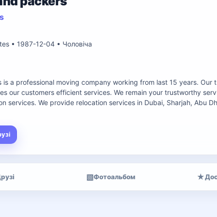
and packers
s
ates • 1987-12-04 • Чоловіча
is a professional moving company working from last 15 years. Our t
s our customers efficient services. We remain your trustworthy servi
on services. We provide relocation services in Dubai, Sharjah, Abu Dha
рузі
▧
★
рузі
Фотоальбом
Дос